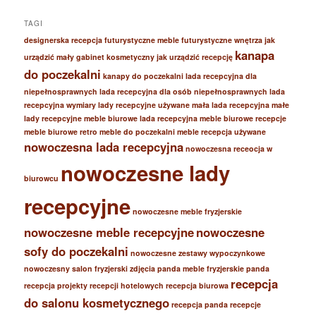
TAGI
designerska recepcja
futurystyczne meble
futurystyczne wnętrza
jak
kanapa
urządzić mały gabinet kosmetyczny
jak urządzić recepcję
do poczekalni
kanapy do poczekalni
lada recepcyjna dla
niepełnosprawnych
lada recepcyjna dla osób niepełnosprawnych
lada
recepcyjna wymiary
lady recepcyjne używane
mała lada recepcyjna
małe
lady recepcyjne
meble biurowe lada recepcyjna
meble biurowe recepcje
meble biurowe retro
meble do poczekalni
meble recepcja używane
nowoczesna lada recepcyjna
nowoczesna receocja w
nowoczesne lady
biurowcu
recepcyjne
nowoczesne meble fryzjerskie
nowoczesne meble recepcyjne
nowoczesne
sofy do poczekalni
nowoczesne zestawy wypoczynkowe
nowoczesny salon fryzjerski zdjęcia
panda meble fryzjerskie
panda
recepcja
recepcja
projekty recepcji hotelowych
recepcja biurowa
do salonu kosmetycznego
recepcja panda
recepcje