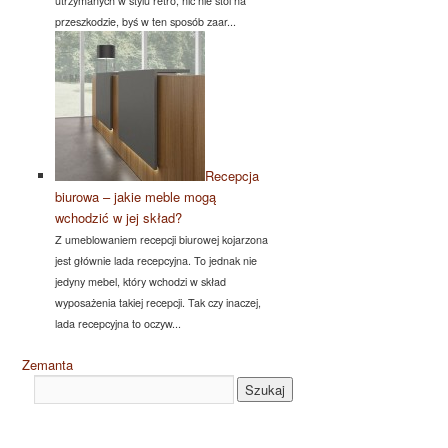
utrzymanych w stylu retro, nic nie stoi na
przeszkodzie, byś w ten sposób zaar...
Recepcja
biurowa – jakie meble mogą
wchodzić w jej skład?
Z umeblowaniem recepcji biurowej kojarzona
jest głównie lada recepcyjna. To jednak nie
jedyny mebel, który wchodzi w skład
wyposażenia takiej recepcji. Tak czy inaczej,
lada recepcyjna to oczyw...
Zemanta