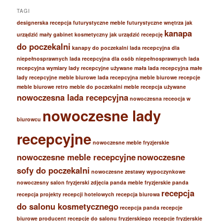
TAGI
designerska recepcja
futurystyczne meble
futurystyczne wnętrza
jak
kanapa
urządzić mały gabinet kosmetyczny
jak urządzić recepcję
do poczekalni
kanapy do poczekalni
lada recepcyjna dla
niepełnosprawnych
lada recepcyjna dla osób niepełnosprawnych
lada
recepcyjna wymiary
lady recepcyjne używane
mała lada recepcyjna
małe
lady recepcyjne
meble biurowe lada recepcyjna
meble biurowe recepcje
meble biurowe retro
meble do poczekalni
meble recepcja używane
nowoczesna lada recepcyjna
nowoczesna receocja w
nowoczesne lady
biurowcu
recepcyjne
nowoczesne meble fryzjerskie
nowoczesne meble recepcyjne
nowoczesne
sofy do poczekalni
nowoczesne zestawy wypoczynkowe
nowoczesny salon fryzjerski zdjęcia
panda meble fryzjerskie
panda
recepcja
recepcja
projekty recepcji hotelowych
recepcja biurowa
do salonu kosmetycznego
recepcja panda
recepcje
biurowe producent
recepcje do salonu fryzjerskiego
recepcje fryzjerskie