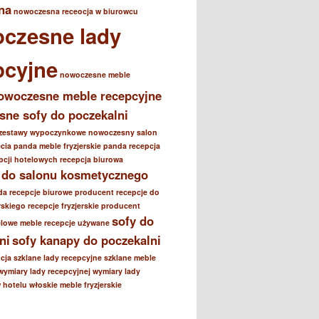
na
nowoczesna receocja w biurowcu
czesne lady
pcyjne
nowoczesne meble
owoczesne meble recepcyjne
ne sofy do poczekalni
zestawy wypoczynkowe
nowoczesny salon
ęcia
panda meble fryzjerskie
panda recepcja
epcji hotelowych
recepcja biurowa
 do salonu kosmetycznego
da
recepcje biurowe producent
recepcje do
rskiego
recepcje fryzjerskie producent
sofy do
elowe meble
recepcje używane
ni
sofy kanapy do poczekalni
cja
szklane lady recepcyjne
szklane meble
wymiary lady recepcyjnej
wymiary lady
w hotelu
włoskie meble fryzjerskie