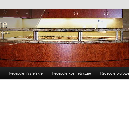
ryzjerskich i biurowych
jne – arex-meble.pl
Recepcje fryzjerskie
Recepcje kosmetyczne
Recepcje biurow