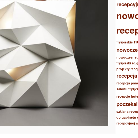
recepcyj
nowo
rece
n
fryzjerskie
nowoczes
nowoczesne 
fryzjerski zdj
projekty rec
recepcja
recepcja pan
salonu fryzje
recepcje hot
poczekal
szklana recep
do gabinetu
recepcyjnej 