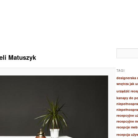
eli Matuszyk
TAGI
designerska 
wnętrza
jak 
urządzić rece
kanapy do po
niepełnospr
niepełnospr
recepcyjne u
recepcyjne
m
recepcje
mebl
recepcja uży