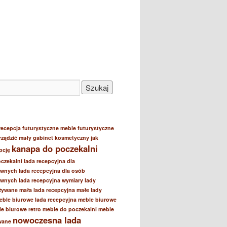
recepcja
futurystyczne meble
futurystyczne
urządzić mały gabinet kosmetyczny
jak
kanapa do poczekalni
pcję
czekalni
lada recepcyjna dla
awnych
lada recepcyjna dla osób
awnych
lada recepcyjna wymiary
lady
żywane
mała lada recepcyjna
małe lady
eble biurowe lada recepcyjna
meble biurowe
e biurowe retro
meble do poczekalni
meble
nowoczesna lada
wane