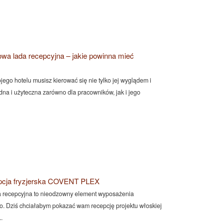
owa lada recepcyjna – jakie powinna mieć
ego hotelu musisz kierować się nie tylko jej wyglądem i
dna i użyteczna zarówno dla pracowników, jak i jego
cja fryzjerska COVENT PLEX
 recepcyjna to nieodzowny element wyposażenia
o. Dziś chciałabym pokazać wam recepcję projektu włoskiej
.